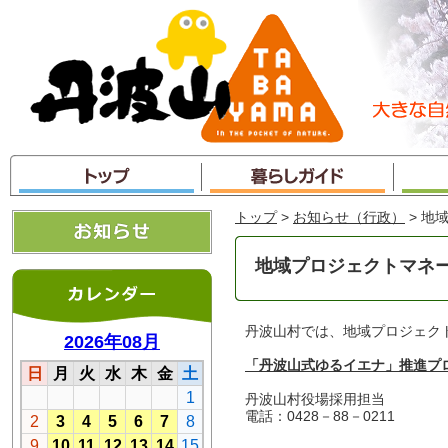
本
文
へ
ジ
ャ
ン
プ
トップ
>
お知らせ（行政）
> 地
地域プロジェクトマネ
丹波山村では、地域プロジェク
「丹波山式ゆるイエナ」推進プ
丹波山村役場採用担当
電話：0428－88－0211