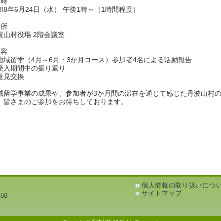
日時
和8年6月24日（水） 午後1時～（1時間程度）
場所
波山村役場 2階会議室
内容
地域留学（4月～6月・3か月コース）参加者4名による活動報告
受入期間中の振り返り
意見交換
域留学事業の成果や、参加者が3か月間の滞在を通じて感じた丹波山村
。皆さまのご参加をお待ちしております。
個人情報の取り扱いにつ
サイトマップ
50