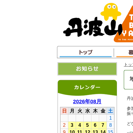
本
文
へ
ジ
ャ
ン
プ
トッ
丹
参
振
ど