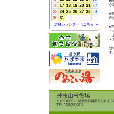
■
令
■
丹
■
・
・
・
地
す
丹波山村役場
〒409-0300 山梨県北都留郡丹波山村24
TEL 0428(88)0211