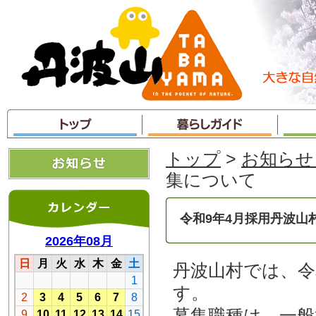
本
文
へ
ジ
ャ
ン
プ
トップ
>
お知らせ
集について
令和9年4月採用丹波山
丹波山村では、令
す。
募集職種は、一般