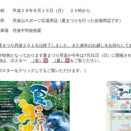
日程 平成２８年８月１５日（月） ２０時から
場所 丹波山スポーツ広場周辺（夏まつりを行った会場周辺です）
駐車場 丹波中学校校庭
夏まつり丹波２０１６は終了しました。また来年のお越しをお待ちして
年恒例となっております夏まつり丹波が今年は7月31日（日）に開催さ
細は、ポスター
（表）
（裏）
をご覧ください。
ポスターをクリックしてもご覧いただけます。）