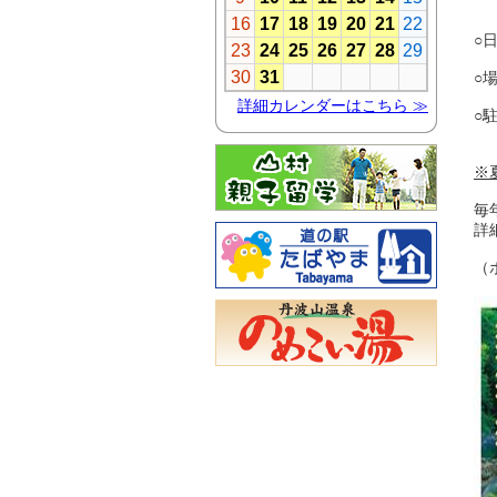
○
○
○
※
毎
詳
（