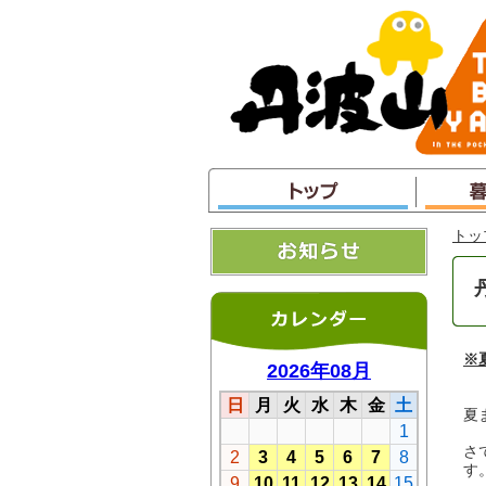
本
文
へ
ジ
ャ
ン
プ
トッ
※
夏
さ
す