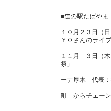
■道の駅たばやま
１０月２
ＹＯさんのライ
１１月 
祭」
キ
ーナ厚木 代表
岩
町 からチェー