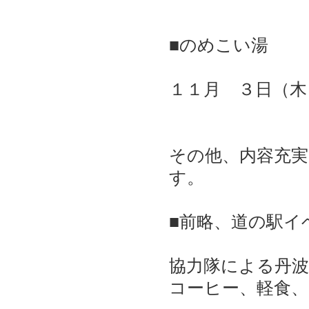
■のめこい湯
１１月 
その他、内容充
す。
■前略、道の駅イ
協力隊による丹
コーヒー、軽食