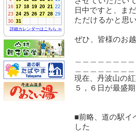
させていただい
日中ですと、ま
ただけるかと思
ぜひ、皆様のお
＿＿＿＿＿＿＿＿
＿＿＿＿＿＿＿＿
現在、丹波山の
５，６日が最盛
■前略、道の駅イ
した