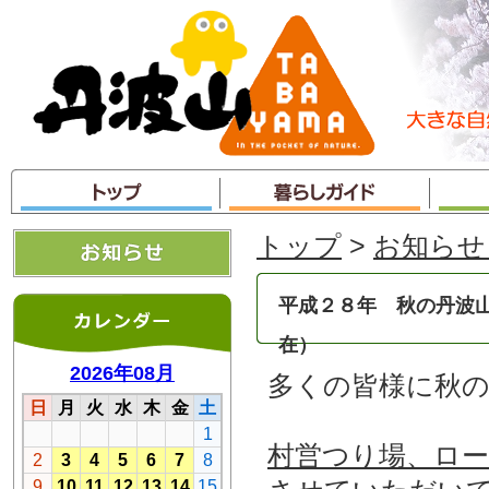
本
文
へ
ジ
ャ
ン
プ
トップ
>
お知らせ
平成２８年 秋の丹波
在）
多くの皆様に秋
村営つり場、ロ