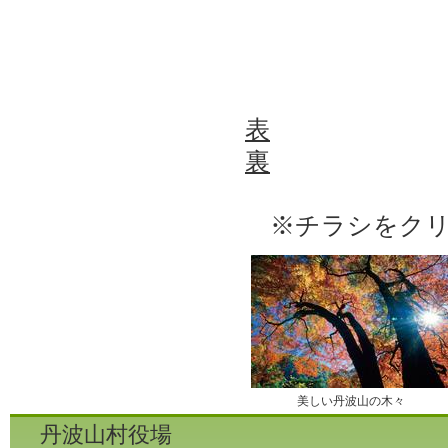
表
裏
※チラシをクリ
美しい丹波山の木々
丹波山村役場