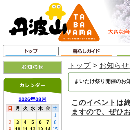
本
文
へ
ジ
ャ
ン
プ
トップ
>
お知らせ
まいたけ祭り開催のお
このイベントは
ますので、ぜひ