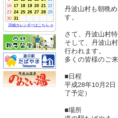
丹波山村も朝晩
す。
さて、丹波山村
そして、丹波山
行われます。
多くの皆様のご
■日程
平成28年10月
了予定）
■場所