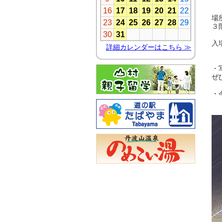
１
場
３
入
・
ぜ
・