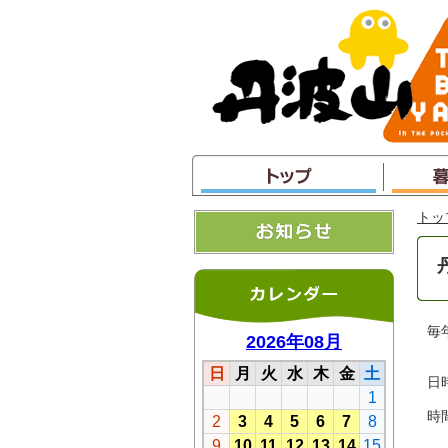
本
文
へ
ジ
ャ
ン
プ
トッ
毎
日
時
１