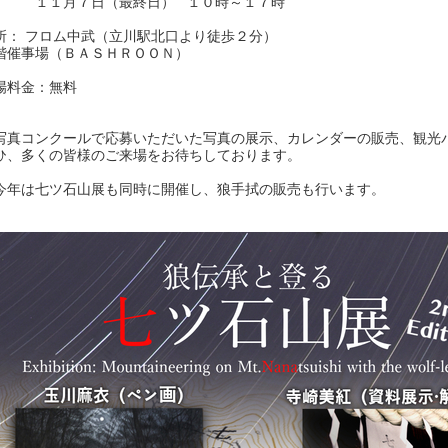
１月７日（最終日） １０時～１７時
所： フロム中武（立川駅北口より徒歩２分）
階催事場（ＢＡＳＨＲＯＯＮ）
場料金：無料
写真コンクールで応募いただいた写真の展示、カレンダーの販売、観光
ひ、多くの皆様のご来場をお待ちしております。
今年は七ツ石山展も同時に開催し、狼手拭の販売も行います。