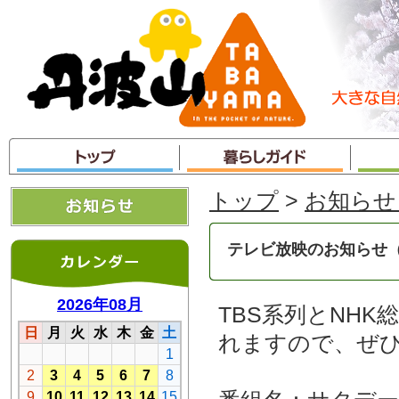
本
文
へ
ジ
ャ
ン
プ
トップ
>
お知らせ
テレビ放映のお知らせ
TBS系列とNH
れますので、ぜ