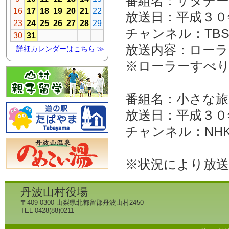
番組名：サタデ
放送日：平成３０
チャンネル：TB
放送内容：ロー
※ローラーすべ
番組名：小さな旅
放送日：平成３０
チャンネル：NH
※状況により放
丹波山村役場
〒409-0300 山梨県北都留郡丹波山村2450
TEL 0428(88)0211