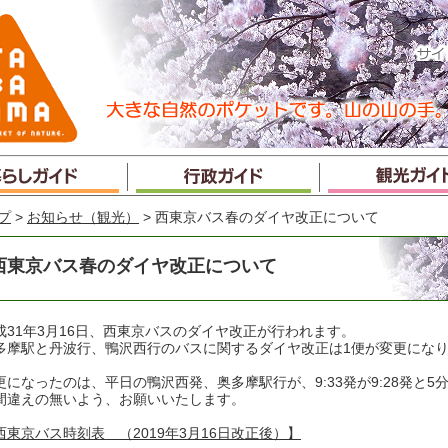
プ
>
お知らせ（観光）
> 西東京バス春のダイヤ改正について
西東京バス春のダイヤ改正について
成31年3月16日、西東京バスのダイヤ改正が行われます。
多摩駅と丹波行、鴨沢西行のバスに関するダイヤ改正は1便が変更にな
更になったのは、平日の鴨沢西発、奥多摩駅行が、9:33発が9:28発と5
間違えの無いよう、お願いいたします。
西東京バス時刻表 （2019年3月16日改正後）】