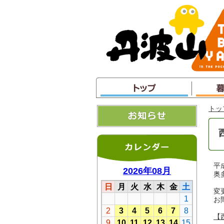
本
文
へ
ジ
ャ
ン
プ
トッ
平
奥
変
お
【