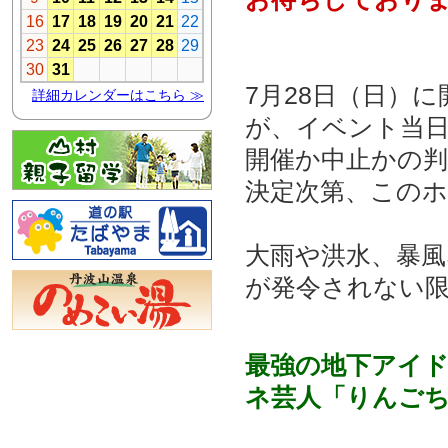
7月28日（日）
が、イベント当
開催か中止かの判
決定次第、この
大雨や洪水、暴風
が発令されない
最強の地下アイ
ネ芸人「りんご