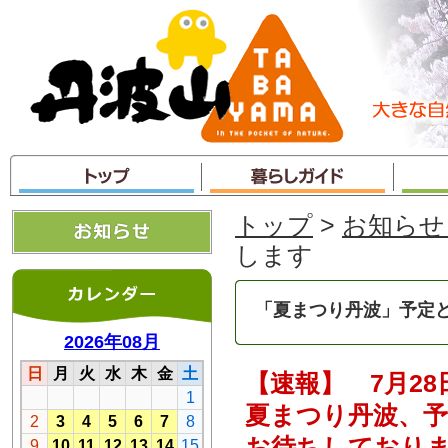
本
文
へ
ジ
ャ
ン
プ
トップ
>
お知らせ
します
「夏まつり丹波」予定
【速報】 7月28
夏まつり丹波、
お待ちしており