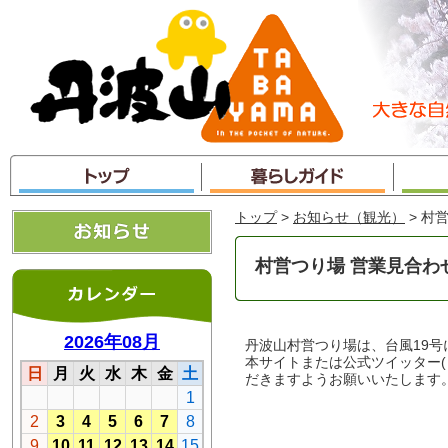
本
文
へ
ジ
ャ
ン
プ
トップ
>
お知らせ（観光）
> 村
村営つり場 営業見合わ
丹波山村営つり場は、台風19
本サイトまたは公式ツイッター( http
だきますようお願いいたします