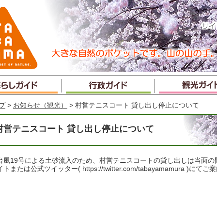
プ
>
お知らせ（観光）
> 村営テニスコート 貸し出し停止について
村営テニスコート 貸し出し停止について
風19号による土砂流入のため、村営テニスコートの貸し出しは当面の
トまたは公式ツイッター( https://twitter.com/tabayamamura )