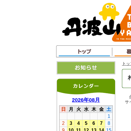
本
文
へ
ジ
ャ
ン
プ
トッ
台
サイ