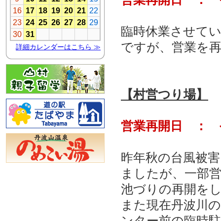
臨時休業させて
ですが、営業を
【村営つり場】
営業再開日 ： 
昨年秋の台風被
ましたが、一部
池づりの再開を
また現在丹波川
ンター前の臨時