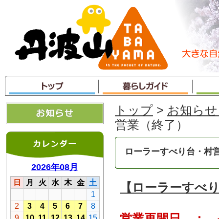
本
文
へ
ジ
ャ
ン
プ
トップ
>
お知らせ
営業（終了）
ローラーすべり台・村
【ローラーすべ
営業再開日 ： 令