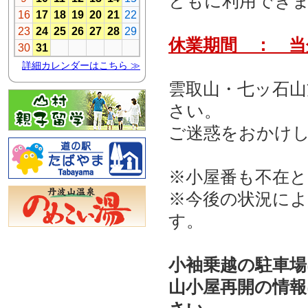
ともに利用でき
休業期間 ： 当
雲取山・七ッ石
さい。
ご迷惑をおかけ
※小屋番も不在
※今後の状況に
す。
小袖乗越の駐車場
山小屋再開の情