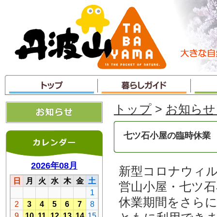
本
文
へ
ジ
ャ
ン
プ
トップ
>
お知らせ
七ツ石小屋の臨時休業
新型コロナウィ
営山小屋・七ツ石
休業期間をさらに