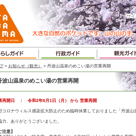
プ
>
お知らせ（観光）
> 丹波山温泉のめこい湯の営業再開
丹波山温泉のめこい湯の営業再開
業再開日 ： 令和2年6月1日（月） から 営業再開
型コロナウィルス感染拡大防止のため臨時休業しておりました「丹波山
。
協力、ありがとうございました。
ご注意】