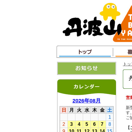
本
文
へ
ジ
ャ
ン
プ
トッ
営
新
す
ご
【