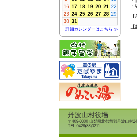
・
・
【
【
丹波山村役場
〒409-0300 山梨県北都留郡丹波山村24
TEL 0428(88)0211