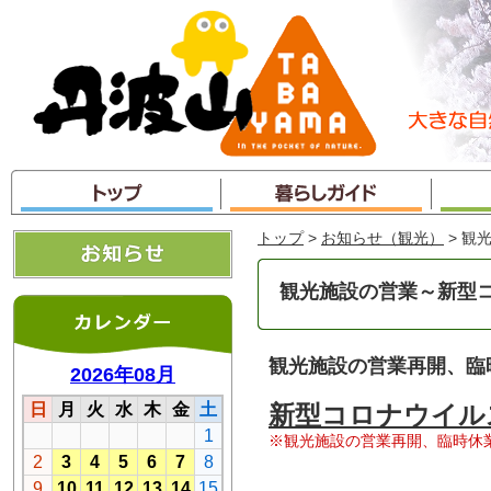
本
文
へ
ジ
ャ
ン
プ
トップ
>
お知らせ（観光）
> 観
観光施設の営業～新型コ
観光施設の営業再開、臨
新型コロナウイル
※観光施設の営業再開、臨時休