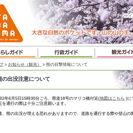
プ
>
お知らせ（観光）
> 熊の目撃情報について
熊の出没注意について
和2年6月5日15時30分ごろ、県道18号のマリコ橋付近(
地図はこちら
)に
近を通行の際は十分ご注意願います。
後、熊の出没が増える恐れがありますので、道路を通行する際や登山の