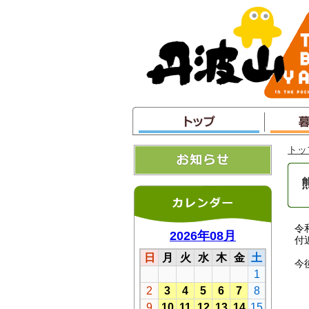
本
文
へ
ジ
ャ
ン
プ
トッ
令
付
今