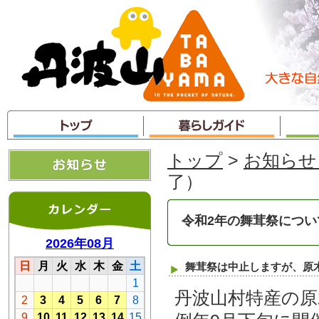
本
文
へ
ジ
ャ
ン
プ
トップ
>
お知らせ
了）
令和2年の舞茸祭につい
舞茸祭は中止しますが、原
丹波山村特産の原