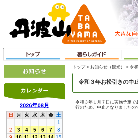
本
文
へ
ジ
ャ
ン
プ
トップ
>
お知らせ（観光）
> 令
令和３年お松引きの中
令和３年１月７日に実施予定で
行のため、中止となりましたの