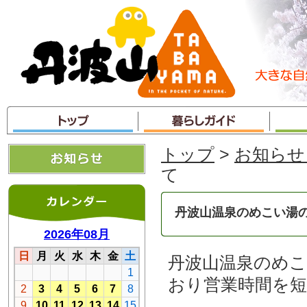
本
文
へ
ジ
ャ
ン
プ
トップ
>
お知らせ
て
丹波山温泉のめこい湯
丹波山温泉のめこ
おり営業時間を