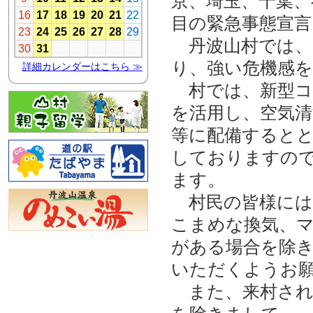
京、埼玉、千葉、
目の緊急事態宣言
丹波山村では、
り、強い危機感
村では、新型コ
を活用し、空気清
等に配備すると
しておりますの
ます。
村民の皆様には
こまめな換気、
がある場合を除き
いただくようお
また、来村され