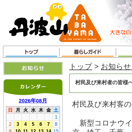
本
文
へ
ジ
ャ
ン
プ
トップ
>
お知らせ
村民及び来村者の皆様へ（
村民及び来村客の
新型コロナウイ