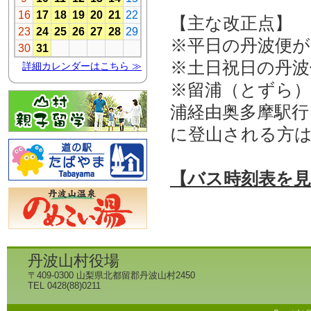
【主な改正点】
※平日の丹波便が
※土日祝日の丹波
※留浦（とずら）
浦経由奥多摩駅行
に登山される方
【バス時刻表を
丹波山村役場
〒409-0300 山梨県北都留郡丹波山村2450
TEL 0428(88)0211