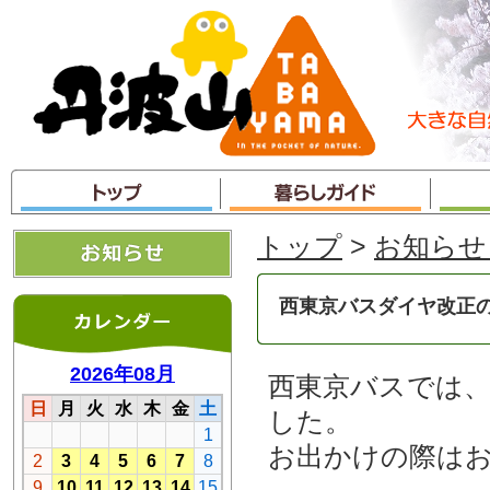
本
文
へ
ジ
ャ
ン
プ
トップ
>
お知らせ
西東京バスダイヤ改正
西東京バスでは、
した。
お出かけの際は