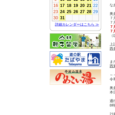
な
奥
７
７
７
７
（
上
西
ま
西
～
令
奥
本
通
8
2