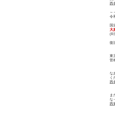
西
～
令
国
大
(R
復
東
菅
な
く
西
ま
な
西