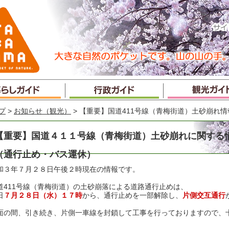
プ
>
お知らせ（観光）
> 【重要】国道411号線（青梅街道）土砂崩れ
【重要】国道４１１号線（青梅街道）土砂崩れに関する
（通行止め・バス運休）
和３年７月２８日午後２時現在の情報です。
道411号線（青梅街道）の土砂崩落による道路通行止めは、
日
７月２８日（水）１７時
から、通行止めを一部解除し、
片側交互通行
面の間、引き続き、片側一車線を封鎖して工事を行っておりますので、