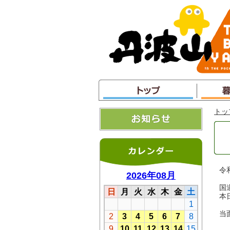
本
文
へ
ジ
ャ
ン
プ
トッ
令
国
本
当