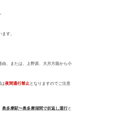
～
います。
経由、または、上野原、大月方面から小
間は
夜間通行禁止
となりますのでご注意
、
奥多摩駅〜奥多摩湖間で折返し運行
と