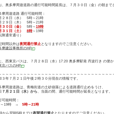
お、奥多摩周遊道路の通行可能時間延長は、７月３０日（金）の朝まで
多摩周遊道路 通行可能時間：
月２８日（水） 5時～21時
月２９日（木） 5時～21時
月３０日（金）
5時～
19時
月３１日（土）
8時
～19時
以降通常通り）
記時間以外は
夜間通行禁止
となりますのでご注意ください。
多摩建設事務所のHP
た、西東京バスは、７月２８日（水）17:20 奥多摩駅発 丹波行き の便
東京バスのHP
～～～～～～～～～～～～～～～～～～～～～～～～～～～～～～～～
和３年７月２１日午後２時３０分現在の情報です。
多摩周遊道路は、青梅街道の土砂崩落による道路通行止めをうけ、
日
７月２１日（水）から
、当面の間、通行可能時間が延長となります。
行可能時間：
時～19時 →
5時～21時
1時から翌朝5時までは
夜間通行禁止
となりますのでご注意ください。