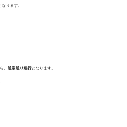
となります。
から、
通常通り運行
となります。
～