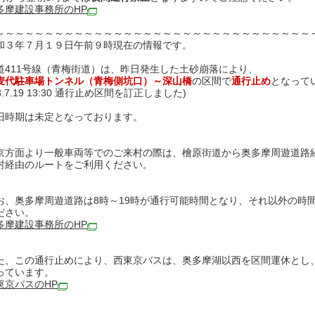
多摩建設事務所のHP
～～～～～～～～～～～～～～～～～～～～～～～～～～～～～～～～
和３年７月１９日午前９時現在の情報です。
道411号線（青梅街道）は、昨日発生した土砂崩落により、
麦代
駐車場
トンネル（青梅側坑口）～深山橋
の区間で
通行止め
となって
3.7.19 13:30 通行止め区間を訂正しました)
旧時期は未定となっております。
京方面より一般車両等でのご来村の際は、檜原街道から奥多摩周遊道路
村経由のルートをご利用ください。
お、奥多摩周遊道路は8時～19時が通行可能時間となり、それ以外の時
ださい。
多摩建設事務所のHP
た、この通行止めにより、西東京バスは、奥多摩湖以西を区間運休とし
っています。
東京バスのHP