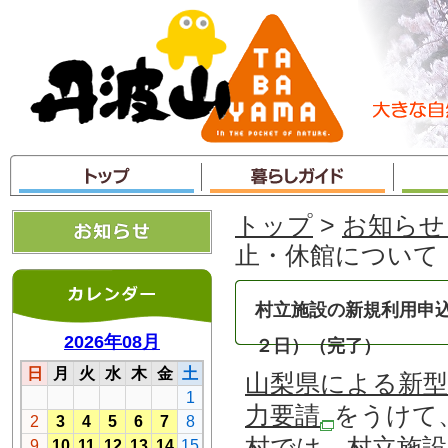
本
文
へ
ジ
ャ
ン
プ
トップ
>
お知らせ
止・休館について
村立施設の新規利用申
２日）（完了）
山梨県による新
力要請
をうけて
村では、村立施設