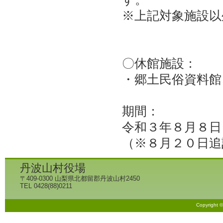
※上記対象施設以
〇休館施設：
・郷土民俗資料館
期間：
令和３年８月８日
（※８月２０日追
丹波山村役場
〒409-0300 山梨県北都留郡丹波山村2450
TEL 0428(88)0211
Copyright 