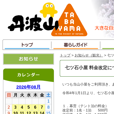
本
文
へ
ジ
ャ
ン
プ
トップ
>
お知らせ（観光）
> 七
七ツ石小屋 料金改定に
いつも当山小屋をご利用頂き、
令和4年1月1日より、七ツ石小
１．幕営（テント泊の料金）
改定前：1名・1泊 500円