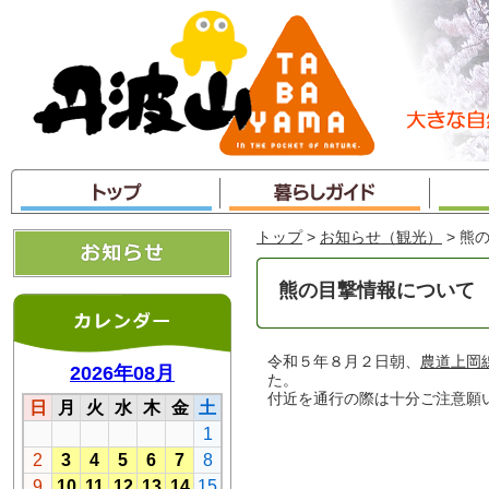
本
文
へ
ジ
ャ
ン
プ
トップ
>
お知らせ（観光）
> 熊
熊の目撃情報について
令和５年８月２日朝、
農道上岡
た。
付近を通行の際は十分ご注意願