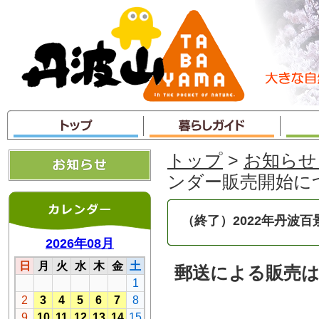
本
文
へ
ジ
ャ
ン
プ
トップ
>
お知らせ
ンダー販売開始に
（終了）2022年丹波
郵送による販売