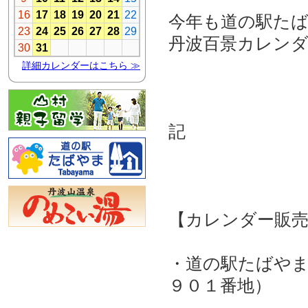
今年も道の駅た
丹波百景カレン
記
【カレンダー販
・道の駅たばやま
９０１番地）