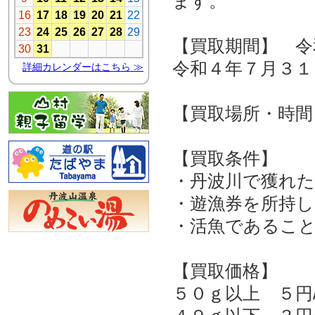
ます。
【買取期間】 
令和４年７月３１
【買取場所・時間
【買取条件】
・丹波川で獲れ
・遊漁券を所持
・活魚であるこ
【買取価格】
５０ｇ以上 ５円