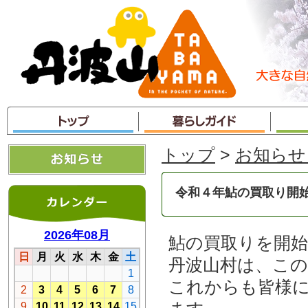
本
文
へ
ジ
ャ
ン
プ
トップ
>
お知らせ
令和４年鮎の買取り開
鮎の買取りを開
丹波山村は、こ
これからも皆様