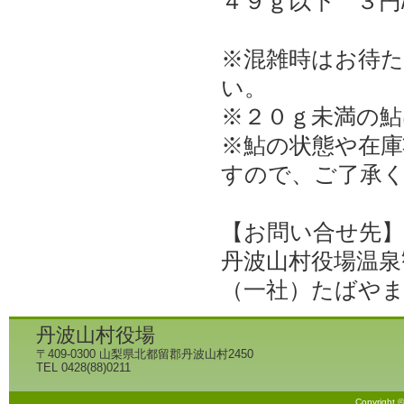
４９ｇ以下 ３円
※混雑時はお待
い。
※２０ｇ未満の
※鮎の状態や在
すので、ご了承
【お問い合せ先
丹波山村役場温泉観
（一社）たばやま観
丹波山村役場
〒409-0300 山梨県北都留郡丹波山村2450
TEL 0428(88)0211
Copyright 