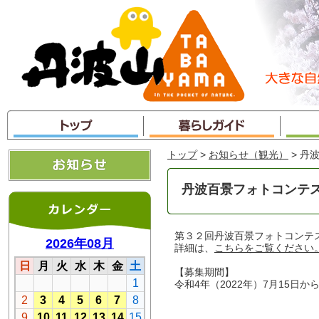
本
文
へ
ジ
ャ
ン
プ
トップ
>
お知らせ（観光）
> 丹
丹波百景フォトコンテス
第３２回丹波百景フォトコンテ
詳細は、
こちらをご覧ください
【募集期間】
令和4年（2022年）7月15日