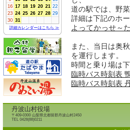
道の駅では、野
詳細は下記のホ
よってかっせ～た
また、当日は奥
を運行します。
時間と乗り場は
臨時バス時刻表 
臨時バス時刻表 
丹波山村役場
〒409-0300 山梨県北都留郡丹波山村2450
TEL 0428(88)0211