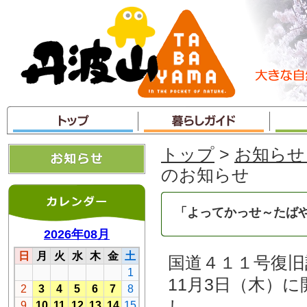
本
文
へ
ジ
ャ
ン
プ
トップ
>
お知らせ
のお知らせ
「よってかっせ～たば
国道４１１号復
11月3日（木）
し、