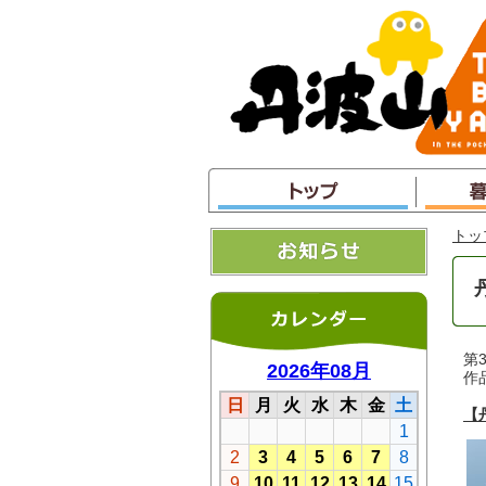
本
文
へ
ジ
ャ
ン
プ
トッ
第
作
【