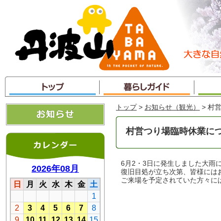
本
文
へ
ジ
ャ
ン
プ
トップ
>
お知らせ（観光）
> 村
村営つり場臨時休業に
6月2・3日に発生しました大
復旧目処が立ち次第、皆様には
ご来場を予定されていた方々に