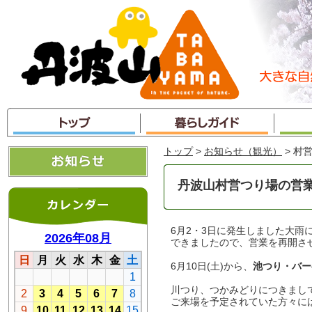
本
文
へ
ジ
ャ
ン
プ
トップ
>
お知らせ（観光）
> 村
丹波山村営つり場の営
6月2・3日に発生しました大雨
できましたので、営業を再開さ
6月10日(土)から、
池つり・バー
川つり、つかみどりにつきまし
ご来場を予定されていた方々に