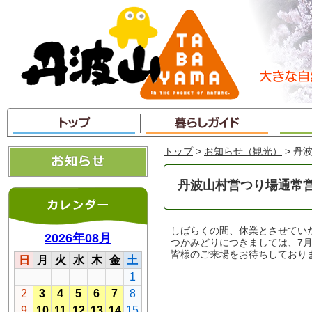
本
文
へ
ジ
ャ
ン
プ
トップ
>
お知らせ（観光）
> 丹
丹波山村営つり場通常
しばらくの間、休業とさせてい
つかみどりにつきましては、7
皆様のご来場をお待ちしており