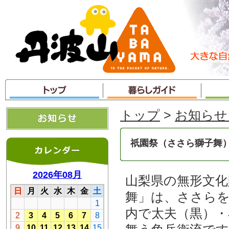
本
文
へ
ジ
ャ
ン
プ
トップ
>
お知らせ
祇園祭（ささら獅子舞
山梨県の無形文
舞」は、ささら
内で太夫（黒）・