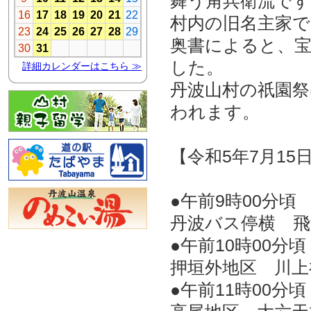
舞う角兵衛流です
村内の旧名主家で
奥書によると、宝
した。
丹波山村の祇園祭
われます。
【令和5年7月15
●午前9時00分頃
丹波バス停横 飛
●午前10時00分頃
押垣外地区 川
●午前11時00分頃