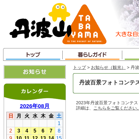
本
文
へ
ジ
ャ
ン
プ
トップ
>
お知らせ（観光）
> 丹
丹波百景フォトコンテ
2023年丹波百景フォトコンテ
詳細は、
こちらをご覧ください