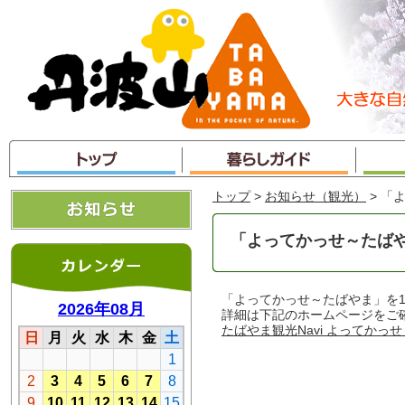
本
文
へ
ジ
ャ
ン
プ
トップ
>
お知らせ（観光）
> 「
「よってかっせ～たば
「よってかっせ～たばやま」を1
詳細は下記のホームページをご
たばやま観光Navi よってかっ