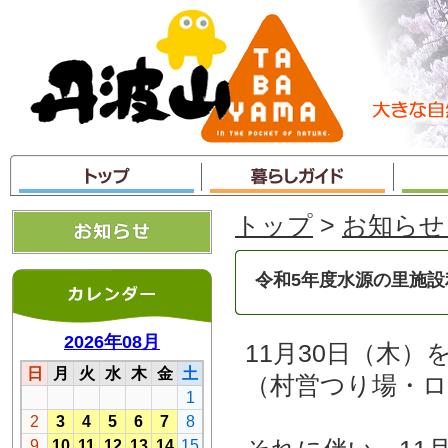
本
文
へ
ジ
ャ
ン
プ
トップ
>
お知らせ
令和5年度水源の里施
11月30日（木
（村営つり場・