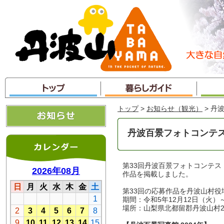
本
文
へ
ジ
ャ
ン
プ
トップ
>
お知らせ（観光）
> 丹
丹波百景フォトコンテ
第33回丹波百景フォトコンテス
作品を掲載しました。
第33回の応募作品を丹波山村役
期間：令和5年12月12日（火）～
場所：山梨県北都留郡丹波山村2