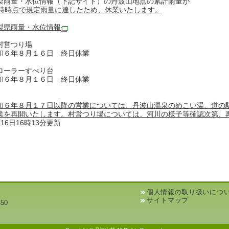
梨雨量・水位情報（下記サイト）の丹波山地点の累計雨量が
6時時点で規定雨量に達したため、休業いたします。
梨県雨量・水位情報
村営つり場
和６年８月１６日 終日休業
ローラーすべり台
和６年８月１６日 終日休業
和６年８月１７日以降の営業については、丹波山温泉のめこい湯、道の
業を再開いたします。村営つり場については、河川の様子等確認次第、
月16日16時13分更新
個人情報の取り扱いにつ
サイトマップ
50