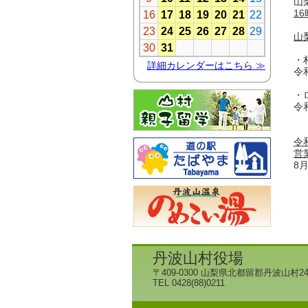
山
1
山
・
令
・
令
令
営
8
丹波山村役場
〒409-0300 山梨県北都留郡丹波山村24
TEL 0428(88)0211