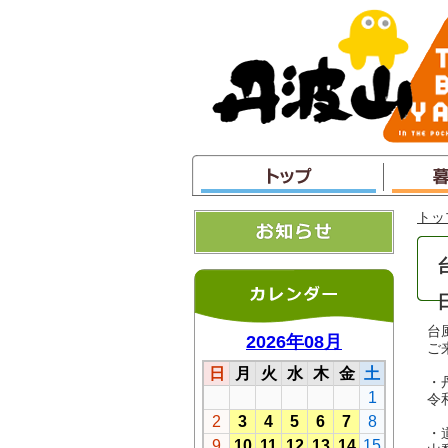
本
文
へ
ジ
ャ
ン
プ
トッ
台
ご
・
令
・