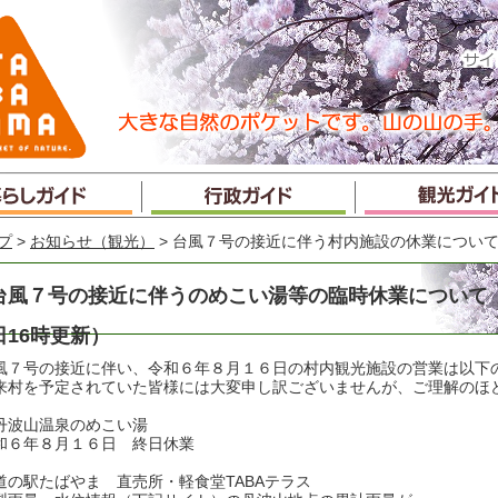
プ
>
お知らせ（観光）
> 台風７号の接近に伴う村内施設の休業につい
台風７号の接近に伴うのめこい湯等の臨時休業について（
日16時更新）
風７号の接近に伴い、令和６年８月１６日の村内観光施設の営業は以下
来村を予定されていた皆様には大変申し訳ございませんが、ご理解のほ
丹波山温泉のめこい湯
和６年８月１６日 終日休業
道の駅たばやま 直売所・軽食堂TABAテラス