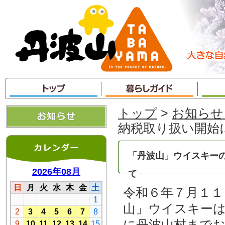
本
文
へ
ジ
ャ
ン
プ
トップ
>
お知らせ
納税取り扱い開始
「丹波山」ウイスキー
て
令和６年７月１１
山」ウイスキー
に丹波山村まで