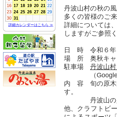
丹波山村の秋の風
多くの皆様のご
詳細については
しますがご参照
日 時 令和６年（
場 所 奥秋キャ
駐車場
丹波山村
（Google
内 容 旬の原
す。
丹波山の人気
他、クラフトビー
によるスポーツ