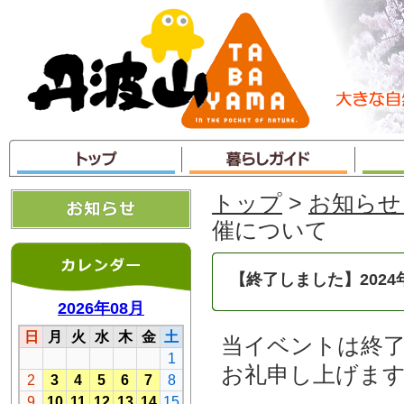
本
文
へ
ジ
ャ
ン
プ
トップ
>
お知らせ
催について
【終了しました】202
当イベントは終
お礼申し上げま