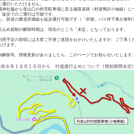
ご通行いただけません。
茂神社脇から登山口の村営駐車場に至る舗装道路（村道鴨沢小袖線）につ
、徒歩でのご通行は可能です。
た、前述の農道所畑線も徒歩通行可能です（「所畑」バス停下車が便利
行止め規制の解除時期は、現在のところ「未定」となっております。
利用予定の皆様には大変ご不便ご迷惑をおかけいたしますが、ご了承く
上げます。
制解除等、情報更新がありましたら、このページでお知らせいたします