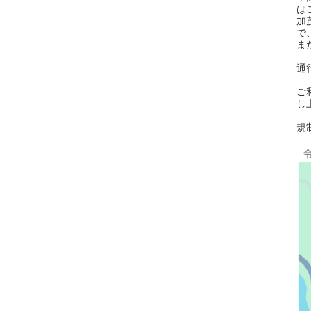
は
加
で
ま
通
ご
し
規