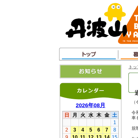
本
文
へ
ジ
ャ
ン
プ
トッ
（
令
車
規