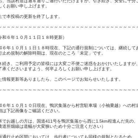
お、当該村道は通常通りご通行いただけますが、引き続き、安全に十分
しくお願い申し上げます。
上で本投稿の更新を終了します。
～～～～～～～～～～～～～～～～～～～～～～～～～～～～～～～～
令和６年１０月１１日１８時更新）
和６年１０月１１日１８時現在、下記の通行規制については、継続して
行止め規制の解除時期は、現在のところ「未定」です。
き続き、ご利用予定の皆様には大変ご不便ご迷惑をおかけいたしますが
了承くださいますよう、何卒よろしくお願い申し上げます。
た情報更新等ありましたら、このページでお知らせいたします。
～～～～～～～～～～～～～～～～～～～～～～～～～～～～～～～～
和６年１０月１０日現在、鴨沢集落から村営駐車場（小袖乗越）への村
細は下記画像をご確認ください。
車でお越しの方は、国道411号を鴨沢集落から西に1.5km程進んだ先
農道所畑線は道幅が大変狭いため十分ご注意ください）
面通行止め区間においては、歩行者についても同様の規制となるため、