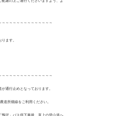
ご配慮の上ご通行くださいますよう、よ
～～～～～～～～～～～～～～～
おります。
、
～～～～～～～～～～～～～～～
道が通行止めとなっております。
の、農道所畑線をご利用ください。
「鴨沢」バス停下車後、直上の登山道へ