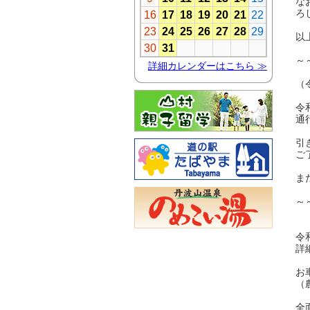
な
ろ
以
～
（
令
通
引
ご
ま
～
令
詳
お
（
全