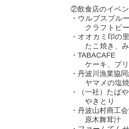
②飲食店のイベ
・ウルブスブル
クラフトビー
・オオカミ印の
たこ焼き、みそ
・TABACAFE
ケーキ、プリ
・丹波川漁業協同
ヤマメの塩焼
・（一社）たばや
やきとり
・丹波山村商工会
原木舞茸汁
・ファームてん