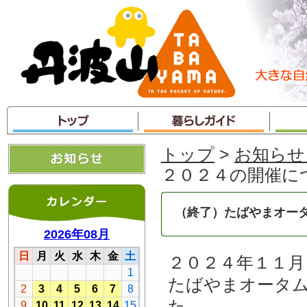
本
文
へ
ジ
ャ
ン
プ
トップ
>
お知らせ
２０２４の開催に
（終了）たばやまオータ
２０２４年１１月
たばやまオータ
た。