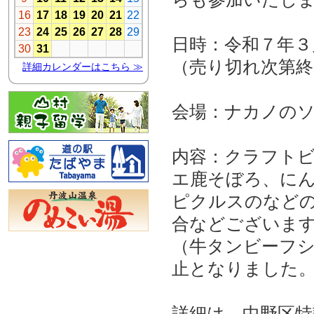
日時：令和７年３
（売り切れ次第
会場：ナカノのソ
内容：クラフト
エ鹿そぼろ、に
ピクルスのなど
合などございま
（牛タンビーフ
止となりました
詳細は、
中野区特