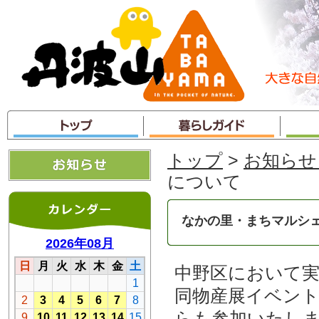
本
文
へ
ジ
ャ
ン
プ
トップ
>
お知らせ
について
なかの里・まちマルシ
中野区において
同物産展イベン
らも参加いたし