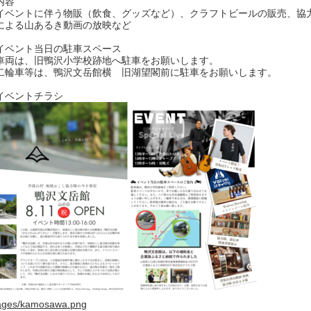
内容
ベントに伴う物販（飲食、グッズなど）、クラフトビールの販売、協
による山あるき動画の放映など
イベント当日の駐車スペース
両は、旧鴨沢小学校跡地へ駐車をお願いします。
輪車等は、鴨沢文岳館横 旧湖望閣前に駐車をお願いします。
イベントチラシ
ages/kamosawa.png