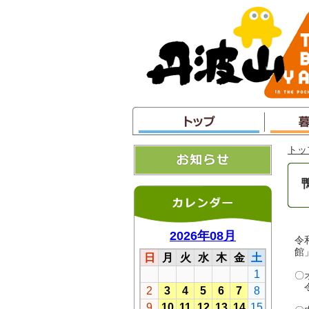
本
文
へ
ジ
ャ
ン
プ
トッ
令
館
〇
令