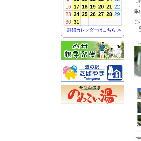
〇
イ
隊
〇
車
二
〇
im