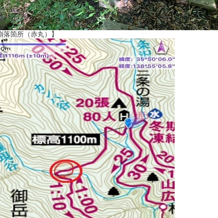
崩落箇所（赤丸）】