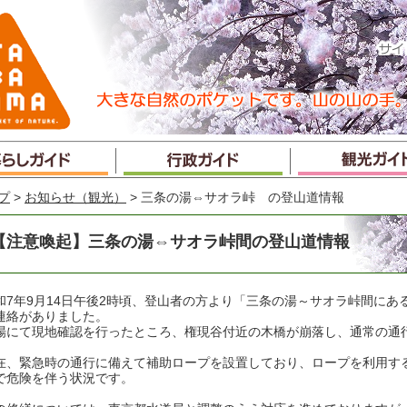
プ
>
お知らせ（観光）
> 三条の湯⇔サオラ峠 の登山道情報
【注意喚起】三条の湯⇔サオラ峠間の登山道情報
和7年9月14日午後2時頃、登山者の方より「三条の湯～サオラ峠間に
連絡がありました。
場にて現地確認を行ったところ、権現谷付近の木橋が崩落し、通常の通
在、緊急時の通行に備えて補助ロープを設置しており、ロープを利用す
で危険を伴う状況です。