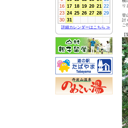
橋
り
登
討
ご
【