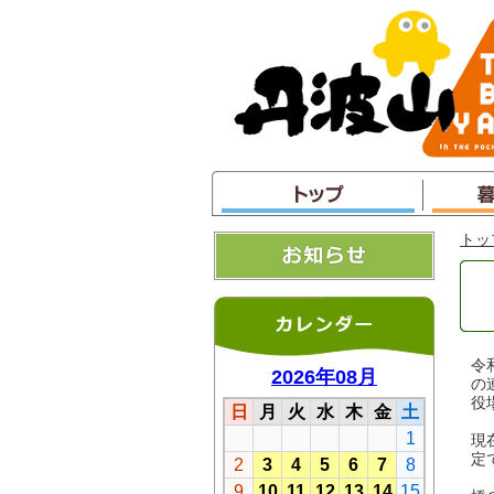
本
文
へ
ジ
ャ
ン
プ
トッ
令
の
役
現
定