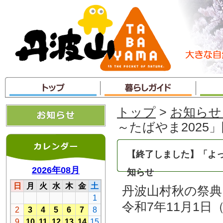
本
文
へ
ジ
ャ
ン
プ
トップ
>
お知らせ
～たばやま2025
【終了しました】「よっ
知らせ
丹波山村秋の祭典
令和7年11月1