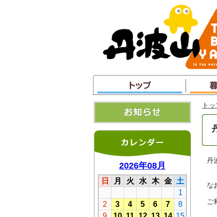
本
文
へ
ジ
ャ
ン
プ
トッ
丹
な
ご