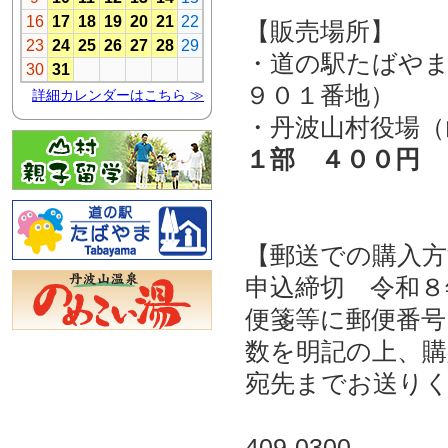
【販売場所】
・道の駅たばやま
９０１番地）
・丹波山村役場（
１部 ４００円
【郵送での購入方
申込締切 令和８
便箋等に郵便番号
数を明記の上、購
宛先までお送り
409-0300