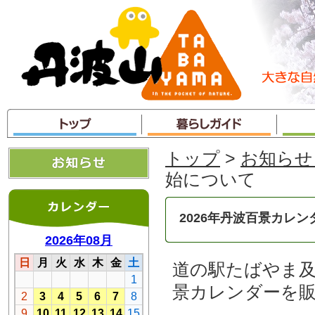
本
文
へ
ジ
ャ
ン
プ
トップ
>
お知らせ
始について
2026年丹波百景カレ
道の駅たばやま及
景カレンダーを